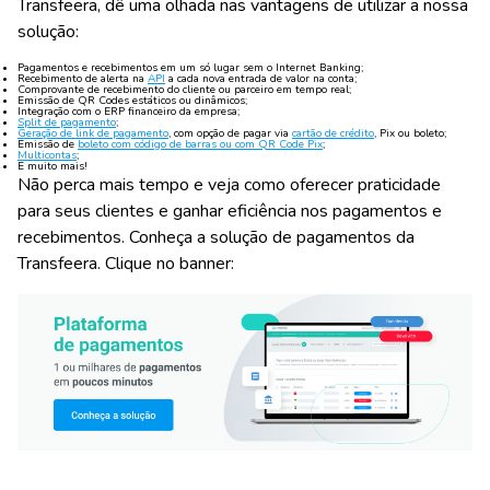
Transfeera, dê uma olhada nas vantagens de utilizar a nossa
solução:
Pagamentos e recebimentos em um só lugar sem o Internet Banking;
Recebimento de alerta na
API
a cada nova entrada de valor na conta;
Comprovante de recebimento do cliente ou parceiro em tempo real;
Emissão de QR Codes estáticos ou dinâmicos;
Integração com o ERP financeiro da empresa;
Split de pagamento
;
Geração de link de pagamento
, com opção de pagar via
cartão de crédito
, Pix ou boleto;
Emissão de
boleto com código de barras ou com QR Code Pix
;
Multicontas
;
E muito mais!
Não perca mais tempo e veja como oferecer praticidade
para seus clientes e ganhar eficiência nos pagamentos e
recebimentos. Conheça a solução de pagamentos da
Transfeera. Clique no banner: