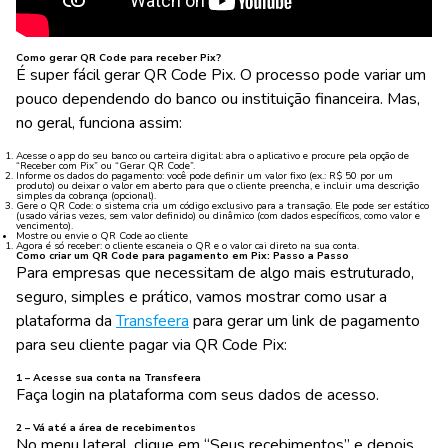
Como gerar QR Code para receber Pix?
É super fácil gerar QR Code Pix. O processo pode variar um
pouco dependendo do banco ou instituição financeira. Mas,
no geral, funciona assim:
Acesse o app do seu banco ou carteira digital
: abra o aplicativo e procure pela opção de
“Receber com Pix” ou “Gerar QR Code”.
Informe os dados do pagamento
: você pode definir um valor fixo (ex.: R$ 50 por um
produto) ou deixar o valor em aberto para que o cliente preencha, e incluir uma descrição
simples da cobrança (opcional).
Gere o QR Code
: o sistema cria um código exclusivo para a transação. Ele pode ser estático
(usado várias vezes, sem valor definido) ou dinâmico (com dados específicos, como valor e
vencimento).
Mostre ou envie o QR Code ao cliente
Agora é só receber
: o cliente escaneia o QR e o valor cai direto na sua conta.
Como criar um QR Code para pagamento em Pix: Passo a Passo
Para empresas que necessitam de algo mais estruturado,
seguro, simples e prático, vamos mostrar como usar a
plataforma da
Transfeera
para gerar um link de pagamento
para seu cliente pagar via QR Code Pix:
1 – Acesse sua conta na Transfeera
Faça login na plataforma com seus dados de acesso.
2 – Vá até a área de recebimentos
No menu lateral, clique em “Seus recebimentos” e depois