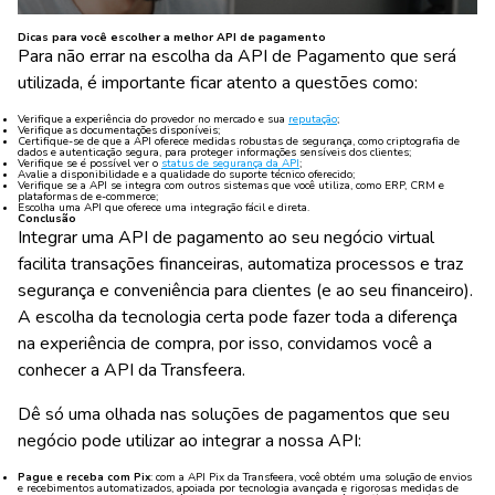
Dicas para você escolher a melhor API de pagamento
Para não errar na escolha da API de Pagamento que será
utilizada, é importante ficar atento a questões como:
Verifique a experiência do provedor no mercado e sua
reputação
;
Verifique as documentações disponíveis;
Certifique-se de que a API oferece medidas robustas de segurança, como criptografia de
dados e autenticação segura, para proteger informações sensíveis dos clientes;
Verifique se é possível ver o
status de segurança da API
;
Avalie a disponibilidade e a qualidade do suporte técnico oferecido;
Verifique se a API se integra com outros sistemas que você utiliza, como ERP, CRM e
plataformas de e-commerce;
Escolha uma API que oferece uma integração fácil e direta.
Conclusão
Integrar uma API de pagamento ao seu negócio virtual
facilita transações financeiras, automatiza processos e traz
segurança e conveniência para clientes (e ao seu financeiro).
A escolha da tecnologia certa pode fazer toda a diferença
na experiência de compra, por isso, convidamos você a
conhecer a API da Transfeera.
Dê só uma olhada nas soluções de pagamentos que seu
negócio pode utilizar ao integrar a nossa API:
Pague e receba com Pix
: com a API Pix da Transfeera, você obtém uma solução de envios
e recebimentos automatizados, apoiada por tecnologia avançada e rigorosas medidas de