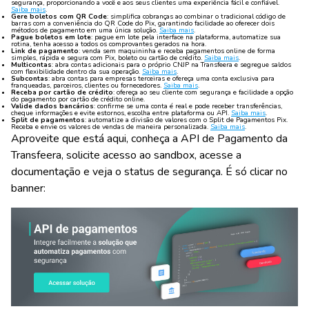
segurança, proporcionando a você e aos seus clientes uma experiência fácil e confiável.
Saiba mais
.
Gere boletos com QR Code
: simplifica cobranças ao combinar o tradicional código de
barras com a conveniência do QR Code do Pix, garantindo facilidade ao oferecer dois
métodos de pagamento em uma única solução.
Saiba mais
.
Pague boletos em lote
: pague em lote pela interface na plataforma, automatize sua
rotina, tenha acesso a todos os comprovantes gerados na hora.
Link de pagamento
: venda sem maquininha e receba pagamentos online de forma
simples, rápida e segura com Pix, boleto ou cartão de crédito.
Saiba mais
.
Multicontas
: abra contas adicionais para o próprio CNJP na Transfeera e segregue saldos
com flexibilidade dentro da sua operação.
Saiba mais
.
Subcontas
: abra contas para empresas terceiras e ofereça uma conta exclusiva para
franqueadas, parceiros, clientes ou fornecedores.
Saiba mais
.
Receba por cartão de crédito
: ofereça ao seu cliente com segurança e facilidade a opção
do pagamento por cartão de crédito online.
Valide dados bancários
: confirme se uma conta é real e pode receber transferências,
cheque informações e evite estornos, escolha entre plataforma ou API.
Saiba mais
.
Split de pagamentos
: automatize a divisão de valores com o Split de Pagamentos Pix.
Receba e envie os valores de vendas de maneira personalizada.
Saiba mais
.
Aproveite que está aqui, conheça a API de Pagamento da
Transfeera, solicite acesso ao sandbox, acesse a
documentação e veja o status de segurança. É só clicar no
banner: