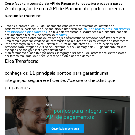
Como fazer a integração de API de Pagamento: descubra o passo a passo
A integração de uma API de Pagamento pode ocorrer da
seguinte maneira:
Escolha o provedor de API de Pagamento:
considere fatores como os métodos de
pagamento suportados, as funcionalidades (por exemplo,
split de pagamentos
,
multicontas
e
validação de dados bancários
), as taxas de transação, a segurança e a disponibilidade de
documentação técnica e de acesso ao
sandbox
.
Criação de conta e obtenção de credenciais:
após escolher o provedor, você precisará criar
uma conta e obter as credenciais necessárias para autenticar as solicitações de pagamento.
Implementação da API no seu sistema:
utilize as bibliotecas e SDKs fornecidos pelo
provedor para integrar a API ao seu sistema. A documentação da API geralmente fornece
exemplos de código e instruções detalhadas.
Monitoramento e manutenção:
após a integração ser concluída, acompanhe as transações
em tempo real para identificar e resolver problemas rapidamente.
Dica Transfeera:
conheça os 11 principais pontos para garantir uma
integração segura e eficiente. Acesse o checklist que
preparamos: