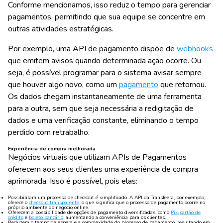
Conforme mencionamos, isso reduz o tempo para gerenciar
pagamentos, permitindo que sua equipe se concentre em
outras atividades estratégicas.
Por exemplo, uma API de pagamento dispõe de
webhooks
que emitem avisos quando determinada ação ocorre. Ou
seja, é possível programar para o sistema avisar sempre
que houver algo novo, como um
pagamento
que retornou.
Os dados chegam instantaneamente de uma ferramenta
para a outra, sem que seja necessária a redigitação de
dados e uma verificação constante, eliminando o tempo
perdido com retrabalho.
Experiência de compra melhorada
Negócios virtuais que utilizam APIs de Pagamentos
oferecem aos seus clientes uma experiência de compra
aprimorada. Isso é possível, pois elas:
Possibilitam um processo de checkout é simplificado. A API da Transfeera, por exemplo,
oferece o
checkout transparente
, o que significa que o processo de pagamento ocorre no
próprio ambiente do negócio online.
Oferecem a possibilidade de opções de pagamento diversificadas, como
Pix
,
cartão de
crédito
e
boleto bancário
, aumentando a conveniência para os clientes.
Reduzem o tempo de espera e a complexidade do processo de pagamento, resultando em