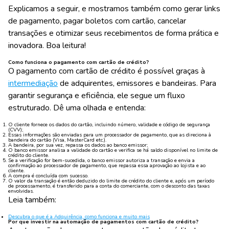
Explicamos a seguir, e mostramos também como gerar links
de pagamento, pagar boletos com cartão, cancelar
transações e otimizar seus recebimentos de forma prática e
inovadora. Boa leitura!
Como funciona o pagamento com cartão de crédito?
O pagamento com cartão de crédito é possível graças à
intermediação
de adquirentes, emissores e bandeiras. Para
garantir segurança e eficiência, ele segue um fluxo
estruturado. Dê uma olhada e entenda:
O cliente fornece os dados do cartão, incluindo número, validade e código de segurança
(CVV);
Essas informações são enviadas para um processador de pagamento, que as direciona à
bandeira do cartão (Visa, MasterCard etc.).
A bandeira, por sua vez, repassa os dados ao banco emissor;
O banco emissor analisa a validade do cartão e verifica se há saldo disponível no limite de
crédito do cliente.
Se a verificação for bem-sucedida, o banco emissor autoriza a transação e envia a
confirmação ao processador de pagamento, que repassa essa aprovação ao lojista e ao
cliente.
A compra é concluída com sucesso.
O valor da transação é então deduzido do limite de crédito do cliente e, após um período
de processamento, é transferido para a conta do comerciante, com o desconto das taxas
envolvidas.
Leia também:
Descubra o que é a Adquirência, como funciona e muito mais
Por que investir na automação de pagamentos com cartão de crédito?