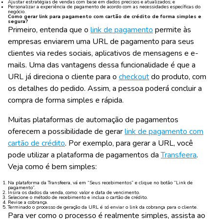
Ajustar estratégias de vendas com base em dados precisos e atualizados; e
Personalizar a experiência de pagamento de acordo com as necessidades específicas do
negócio.
Como gerar link para pagamento com cartão de crédito de forma simples e
segura?
Primeiro, entenda que o
link de pagamento
permite às
empresas enviarem uma URL de pagamento para seus
clientes via redes sociais, aplicativos de mensagens e e-
mails. Uma das vantagens dessa funcionalidade é que a
URL já direciona o cliente para o
checkout
do produto, com
os detalhes do pedido. Assim, a pessoa poderá concluir a
compra de forma simples e rápida.
Muitas plataformas de automação de pagamentos
oferecem a possibilidade de gerar
link de pagamento com
cartão de crédito
. Por exemplo, para gerar a URL, você
pode utilizar a plataforma de pagamentos da
Transfeera
.
Veja como é bem simples:
Na plataforma da Transfeera, vá em “Seus recebimentos” e clique no botão “Link de
pagamento”.
Insira os dados da venda, como: valor e data de vencimento.
Selecione o método de recebimento e inclua o cartão de crédito.
Revise a cobrança.
Terminado o processo de geração da URL é só enviar o link da cobrança para o cliente.
Para ver como o processo é realmente simples, assista ao