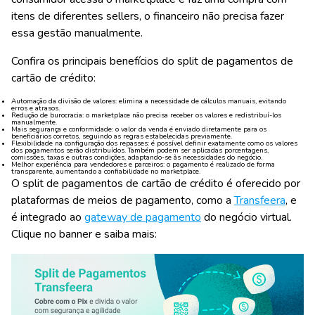
itens de diferentes sellers, o financeiro não precisa fazer
essa gestão manualmente.
Confira os principais benefícios do split de pagamentos de
cartão de crédito:
Automação da divisão de valores
: elimina a necessidade de cálculos manuais, evitando
erros e atrasos.
Redução de burocracia
: o marketplace não precisa receber os valores e redistribuí-los
manualmente.
Mais segurança e conformidade
: o valor da venda é enviado diretamente para os
beneficiários corretos, seguindo as regras estabelecidas previamente.
Flexibilidade na configuração dos repasses
: é possível definir exatamente como os valores
dos pagamentos serão distribuídos. Também podem ser aplicadas porcentagens,
comissões, taxas e outras condições, adaptando-se às necessidades do negócio.
Melhor experiência para vendedores e parceiros
: o pagamento é realizado de forma
transparente, aumentando a confiabilidade no marketplace.
O split de pagamentos de cartão de crédito é oferecido por
plataformas de meios de pagamento, como a
Transfeera
, e
é integrado ao
gateway de pagamento
do negócio virtual.
Clique no banner e saiba mais: