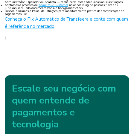
Administrador, Operador ou Analista — tenha permissões adequadas às suas funções.
Adotamos o processo de
Know Your Customer
no onboarding de pessoas físicas ou
jurídicas, incluindo documentoscopia e
background check
.
Disponibilizamos o Painel de Infrações para monitoramento prático das contestações de
pagamentos Pix.
Conheça o Pix Automático da Transfeera e conte com quem
é referência no mercado
!
Escale seu negócio com
quem entende de
pagamentos e
tecnologia