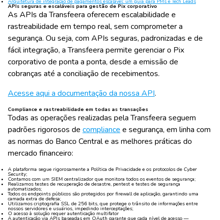
Arquitetura de integração de pagamentos escalável: um guia para PMs e Tech Leads
APIs seguras e escaláveis para gestão de Pix corporativo
As APIs da Transfeera oferecem escalabilidade e
rastreabilidade em tempo real, sem comprometer a
segurança. Ou seja, com APIs seguras, padronizadas e de
fácil integração, a Transfeera permite gerenciar o Pix
corporativo de ponta a ponta, desde a emissão de
cobranças até a conciliação de recebimentos.
Acesse aqui a documentação da nossa API
.
Compliance e rastreabilidade em todas as transações
Todas as operações realizadas pela Transfeera seguem
padrões rigorosos de
compliance
e segurança, em linha com
as normas do Banco Central e as melhores práticas do
mercado financeiro:
A plataforma segue rigorosamente a Política de Privacidade e os protocolos de
Cyber
Security
;
Contamos com um SIEM centralizador que monitora todos os eventos de segurança;
Realizamos testes de recuperação de desastre, pentest e testes de segurança
automatizados;
Todos os endpoints públicos são protegidos por firewall de aplicação, garantindo uma
camada extra de defesa;
Utilizamos criptografia SSL de 256 bits, que protege o trânsito de informações entre
nossos servidores e usuários, impedindo interceptações;
O acesso à solução requer autenticação multifator
A autenticação via APIs baseadas em OAuth garante que cada nível de acesso —