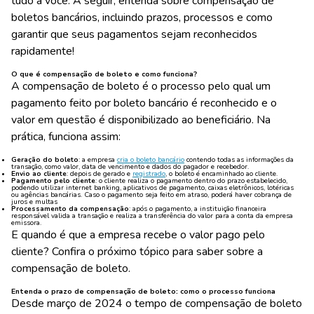
tudo a você. A seguir, entenda sobre compensação de
boletos bancários, incluindo prazos, processos e como
garantir que seus pagamentos sejam reconhecidos
rapidamente!
O que é compensação de boleto e como funciona?
A compensação de boleto é o processo pelo qual um
pagamento feito por boleto bancário é reconhecido e o
valor em questão é disponibilizado ao beneficiário. Na
prática, funciona assim:
Geração do boleto
:
a empresa
cria o boleto bancário
contendo todas as informações da
transação, como valor, data de vencimento e dados do pagador e recebedor.
Envio ao cliente
:
depois de gerado e
registrado
, o boleto é encaminhado ao cliente.
Pagamento pelo cliente
:
o cliente realiza o pagamento dentro do prazo estabelecido,
podendo utilizar internet banking, aplicativos de pagamento, caixas eletrônicos, lotéricas
ou agências bancárias. Caso o pagamento seja feito em atraso, poderá haver cobrança de
juros e multas
Processamento da compensação
:
após o pagamento, a instituição financeira
responsável valida a transação e realiza a transferência do valor para a conta da empresa
emissora.
E quando é que a empresa recebe o valor pago pelo
cliente? Confira o próximo tópico para saber sobre a
compensação de boleto.
Entenda o prazo de compensação de boleto: como o processo funciona
Desde março de 2024 o tempo de compensação de boleto