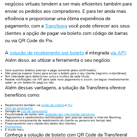
negócios virtuais tendem a ser mais eficientes também para
enviar os pedidos aos compradores. E para ter ainda mais
eficiência e proporcionar uma ótima experiência de
pagamento, com a
Transfeera
você pode oferecer aos seus
clientes a opção de pagar via boleto com código de barras
ou via QR Code do Pix.
A
solução de recebimento por boleto
é integrada
via API
.
Além disso, ao utilizar a ferramenta o seu negócio:
Gera quantos boletos precisar e paga somente pelos confirmados;
Não precisa esperar horas para enviar o boleto para o seu cliente (registro instantâneo);
Tem liberdade para determinar juros e multas de cada título;
Recebe notificações via API para cada novo pagamento e, assim, consegue imediatamente
saber se um boleto foi pago ou não.
Além dessas vantagens, a solução da Transfeera oferece
benefícios como:
Recebimento também via
cartão de crédito
e
Pix
;
Split de pagamento
;
Geração de
link de pagamento
;
Possibilidade de contar com
validação das informações bancárias
;
Pagamentos e recebimentos centralizados, sem precisar acessar o Internet Banking;
Acesso ao comprovante de recebimento do cliente ou parceiro em tempo real;
Processamento mais rápido dos dados dos clientes;
Multicontas
;
E muito mais.
Conheça a solução de boleto com QR Code da Transfeera!