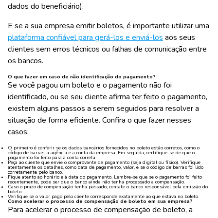
dados do beneficiário).
E se a sua empresa emitir boletos, é importante utilizar uma
plataforma confiável para gerá-los e enviá-los
aos seus
clientes sem erros técnicos ou falhas de comunicação entre
os bancos.
O que fazer em caso de não identificação do pagamento?
Se você pagou um boleto e o pagamento não foi
identificado, ou se seu cliente afirma ter feito o pagamento,
existem alguns passos a serem seguidos para resolver a
situação de forma eficiente. Confira o que fazer nesses
casos:
O primeiro é conferir se os dados bancários fornecidos no boleto estão corretos, como o
código de barras, a agência e a conta da empresa. Em seguida, certifique-se de que o
pagamento foi feito para a conta correta.
Peça ao cliente que envie o comprovante de pagamento (seja digital ou físico). Verifique
atentamente os detalhes, como data de pagamento, valor, e se o código de barras foi lido
corretamente pelo banco.
Fique atento ao horário e à data do pagamento. Lembre-se que se o pagamento foi feito
recentemente, pode ser que o banco ainda não tenha processado a compensação.
Caso o prazo de compensação tenha passado, contate o banco responsável pela emissão do
boleto.
Verifique se o valor pago pelo cliente corresponde exatamente ao que estava no boleto.
Como acelerar o processo de compensação de boleto em sua empresa?
Para acelerar o processo de compensação de boleto, a