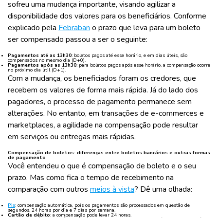
sofreu uma mudança importante, visando agilizar a
disponibilidade dos valores para os beneficiários. Conforme
explicado pela
Febraban
o prazo que leva para um boleto
ser compensado passou a ser o seguinte:
Pagamentos até as 13h30
:
boletos pagos até esse horário, e em dias úteis, são
compensados no mesmo dia (D+0).
Pagamentos após as 13h30
:
para boletos pagos após esse horário, a compensação ocorre
no próximo dia útil (D+1).
Com a mudança, os beneficiados foram os credores, que
recebem os valores de forma mais rápida. Já do lado dos
pagadores, o processo de pagamento permanece sem
alterações. No entanto, em transações de e-commerces e
marketplaces, a agilidade na compensação pode resultar
em serviços ou entregas mais rápidas.
Compensação de boletos: diferenças entre boletos bancários e outras formas
de pagamento
Você entendeu o que é compensação de boleto e o seu
prazo. Mas como fica o tempo de recebimento na
comparação com outros
meios à vista
? Dê uma olhada:
Pix
: compensação automática, pois os pagamentos são processados em questão de
segundos, 24 horas por dia e 7 dias por semana.
Cartão de débito
: a compensação pode levar 24 horas.