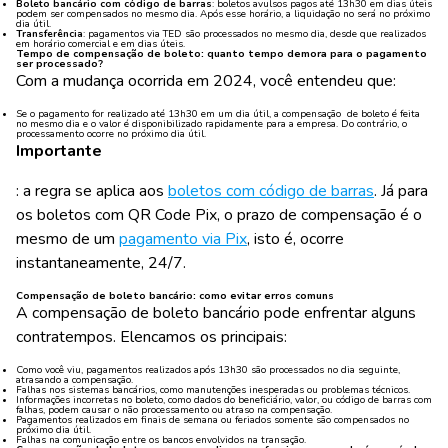
Boleto bancário com código de barras
: boletos avulsos pagos até 13h30 em dias úteis
podem ser compensados no mesmo dia. Após esse horário, a liquidação no será no próximo
dia útil.
Transferência
: pagamentos via TED são processados no mesmo dia, desde que realizados
em horário comercial e em dias úteis.
Tempo de compensação de boleto: quanto tempo demora para o pagamento
ser processado?
Com a mudança ocorrida em 2024, você entendeu que:
Se o pagamento for realizado até 13h30 em um dia útil, a compensação de boleto é feita
no mesmo dia e o valor é disponibilizado rapidamente para a empresa. Do contrário, o
processamento ocorre no próximo dia útil.
Importante
: a regra se aplica aos
boletos com código de barras
. Já para
os boletos com QR Code Pix, o prazo de compensação é o
mesmo de um
pagamento via Pix
, isto é, ocorre
instantaneamente, 24/7.
Compensação de boleto bancário: como evitar erros comuns
A compensação de boleto bancário pode enfrentar alguns
contratempos. Elencamos os principais:
Como você viu, pagamentos realizados após 13h30 são processados no dia seguinte,
atrasando a compensação.
Falhas nos sistemas bancários, como manutenções inesperadas ou problemas técnicos.
Informações incorretas no boleto, como dados do beneficiário, valor, ou código de barras com
falhas, podem causar o não processamento ou atraso na compensação.
Pagamentos realizados em finais de semana ou feriados somente são compensados no
próximo dia útil.
Falhas na comunicação entre os bancos envolvidos na transação.