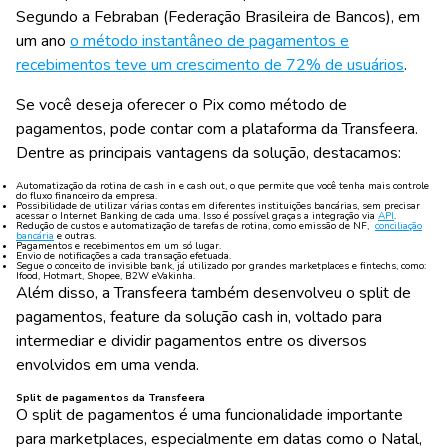
Segundo a Febraban (Federação Brasileira de Bancos), em
um ano
o método instantâneo de pagamentos e
recebimentos teve um crescimento de 72% de usuários
.
Se você deseja oferecer o Pix como método de
pagamentos, pode contar com a plataforma da Transfeera.
Dentre as principais vantagens da solução, destacamos:
Automatização da rotina de cash in e cash out, o que permite que você tenha mais controle
do fluxo financeiro da empresa.
Possibilidade de utilizar várias contas em diferentes instituições bancárias, sem precisar
acessar o Internet Banking de cada uma. Isso é possível graças a integração via
API
.
Redução de custos e automatização de tarefas de rotina, como emissão de NF,
conciliação
bancária
e outras.
Pagamentos e recebimentos em um só lugar.
Envio de notificações a cada transação efetuada.
Segue o conceito de invisible bank, já utilizado por grandes marketplaces e fintechs, como:
Ifood, Hotmart, Shopee, B2W eVakinha.
Além disso, a Transfeera também desenvolveu o split de
pagamentos, feature da solução cash in, voltado para
intermediar e dividir pagamentos entre os diversos
envolvidos em uma venda.
Split de pagamentos da Transfeera
O split de pagamentos é uma funcionalidade importante
para marketplaces, especialmente em datas como o Natal,