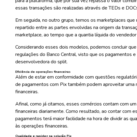
para a plataforma, que por sua vez repassa o valor comb
essas transações são realizadas através de TEDs e DOC
Em seguida, no outro grupo, temos os marketplaces que u
repartido entre as partes envolvidas na origem da transaçã
marketplace, ao tempo que a quantia líquida do vendedor 
Considerando esses dois modelos, podemos concluir que
regulações do Banco Central, visto que os pagamentos e a 
desenvolvedora do split.
Eficiência de operações financeiras
Além de estar em conformidade com questões regulatóri
de pagamentos com Pix
também podem aproveitar uma m
financeiras.
Afinal, como já citamos, esses comércios contam com um 
financeiras diariamente. Como resultado, ao contar com e
pagamentos terá maior facilidade na hora de dividir as qu
às operações financeiras.
Qualidade e rapidez na solução Pix