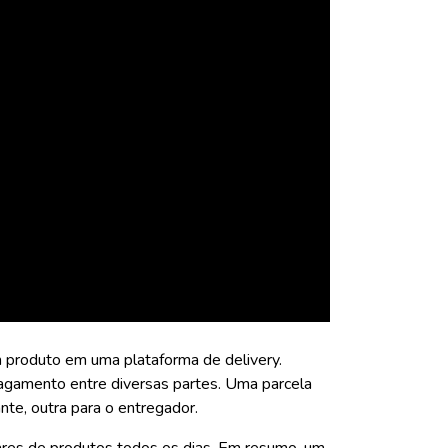
produto em uma plataforma de delivery.
pagamento entre diversas partes. Uma parcela
ante, outra para o entregador.
ares de produtos todos os dias. Em resumo, um