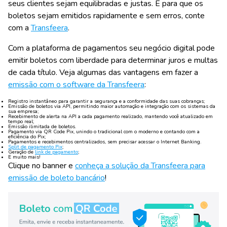
seus clientes sejam equilibradas e justas. E para que os
boletos sejam emitidos rapidamente e sem erros, conte
com a
Transfeera
.
Com a plataforma de pagamentos seu negócio digital pode
emitir boletos com liberdade para determinar juros e multas
de cada título. Veja algumas das vantagens em fazer a
emissão com o software da Transfeera
:
Registro instantâneo para garantir a segurança e a conformidade das suas cobranças;
Emissão de boletos via API, permitindo maior automação e integração com os sistemas da
sua empresa;
Recebimento de alerta na API a cada pagamento realizado, mantendo você atualizado em
tempo real;
Emissão ilimitada de boletos.
Pagamento via QR Code Pix, unindo o tradicional com o moderno e contando com a
eficiência do Pix;
Pagamentos e recebimentos centralizados, sem precisar acessar o Internet Banking.
Split de pagamento Pix
;
Geração de
link de pagamento
;
E muito mais!
Clique no banner e
conheça a solução da Transfeera para
emissão de boleto bancário
!