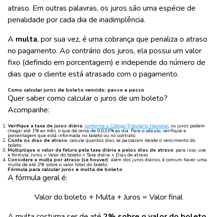
atraso. Em outras palavras, os juros são uma espécie de
penalidade por cada dia de inadimplência.
A
multa
, por sua vez, é uma cobrança que penaliza o atraso
no pagamento. Ao contrário dos juros, ela possui um valor
fixo (definido em porcentagem) e independe do número de
dias que o cliente está atrasado com o pagamento.
Como calcular juros de boleto vencido: passo a passo
Quer saber como calcular o juros de um boleto?
Acompanhe:
Verifique a taxa de juros diária
:
conforme o Código Tributário Nacional
, os juros podem
chegar até 1% ao mês, o que dá cerca de 0,033% ao dia. Para o cálculo, verifique a
porcentagem que está informada no boleto ou no contrato.
Conte os dias de atraso
: calcule quantos dias se passaram desde o vencimento do
boleto.
Multiplique o valor da fatura pela taxa diária e pelos dias de atraso
: para isso, use
a fórmula: Juros = Valor do boleto × Taxa diária × Dias de atraso
Considere a multa por atraso (se houver):
além dos juros diários, é comum haver uma
multa de até 2% sobre o valor total do boleto.
Fórmula para calcular juros e multa de boleto
A fórmula geral é:
Valor do boleto + Multa + Juros = Valor final
A multa costuma ser de até
2% sobre o valor do boleto