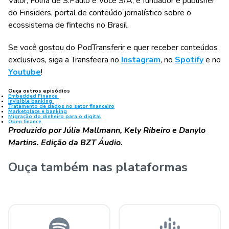
Valor, Folha de S.Paulo e Você S/A, é fundador e publisher
do Finsiders, portal de conteúdo jornalístico sobre o
ecossistema de fintechs no Brasil.
Se você gostou do PodTransferir e quer receber conteúdos
exclusivos, siga a Transfeera no
Instagram
, no
Spotify
e no
Youtube
!
Ouça outros episódios
Embedded Finance
Invisible banking
Tratamento de dados no setor financeiro
Marketplace e banking
Migração do dinheiro para o digital
Open finance
Produzido por Júlia Mallmann, Kely Ribeiro e Danylo
Martins. Edição da BZT Áudio.
Ouça também nas plataformas