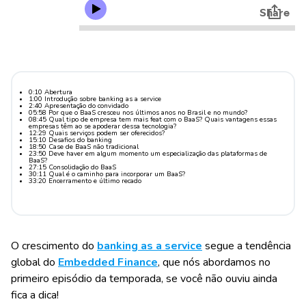
0:10 Abertura
1:00 Introdução sobre banking as a service
2:40 Apresentação do convidado
05:58 Por que o BaaS cresceu nos últimos anos no Brasil e no mundo?
08:45 Qual tipo de empresa tem mais feat com o BaaS? Quais vantagens essas
empresas têm ao se apoderar dessa tecnologia?
12:29 Quais serviços podem ser oferecidos?
15:10 Desafios do banking
18:50 Case de BaaS não tradicional
23:50 Deve haver em algum momento um especialização das plataformas de
BaaS?
27:15 Consolidação do BaaS
30:11 Qual é o caminho para incorporar um BaaS?
33:20 Encerramento e último recado
O crescimento do
banking as a service
segue a tendência
global do
Embedded Finance
, que nós abordamos no
primeiro episódio da temporada, se você não ouviu ainda
fica a dica!